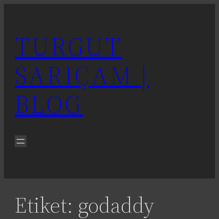
İçeriğe
geç
TURGUT
SARIÇAM |
BLOG
Etiket:
godaddy