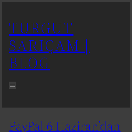
İçeriğe
geç
TURGUT
SARIÇAM |
BLOG
PayPal 6 Haziran’dan